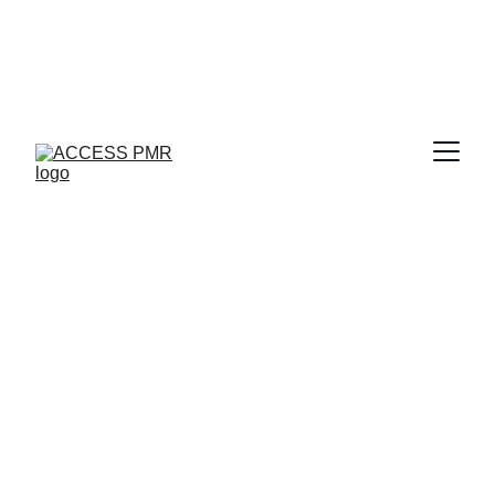
Bienvenue chez ACCESS PMR, votre VTC 
spécialisé à Nice et ses environs 
pour les personnes à mobilité réduite 
avec ou sans fauteuil roulant